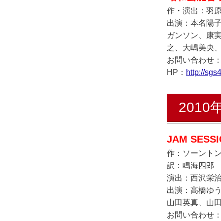
作・演出：羽
出演：本名陽
ガンソン、康
之、大嶋美央
お問い合わせ
HP：
http://sgs4
2010
JAM SES
作：ソーント
訳：鳴海四郎
演出：西沢栄
出演：高橋ゆ
山田英真、山
お問い合わせ：JAM