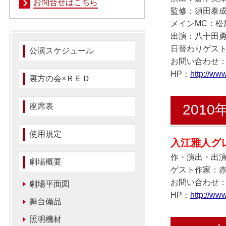
お問合せはこちら
監修：須田泰
メインMC：松
出演：
八十田
日替わりゲス
公演スケジュール
お問い合わせ：キュ
HP：
http://ww
裏方の会×ＲＥＤ
座席表
2010
使用規定
入江雅人グ
作・演出・出
劇場概要
ゲスト作家：
お問い合わせ：キュ
劇場平面図
HP：
http://www
舞台備品
照明機材