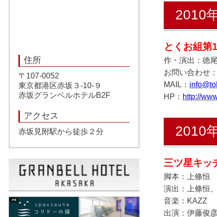
2010
とくお組第
住所
作・演出：徳尾
お問い合わせ：とく
〒107-0052
MAIL：
info@t
東京都港区赤坂３-10-９
赤坂グランベルホテルB2F
HP：
http://ww
アクセス
2010
赤坂見附駅から徒歩２分
三ツ星キッ
脚本：上條恒
演出：上條恒
音楽：KAZZ
出演：伊藤俊