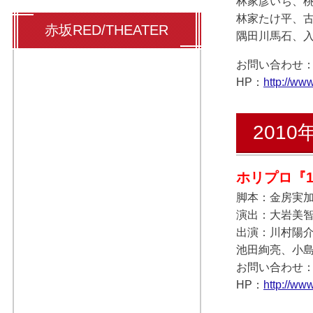
林家彦いち、
林家たけ平、古
赤坂RED/THEATER
隅田川馬石、
お問い合わせ：ジェ
HP：
http://www.
2010
ホリプロ『
脚本：金房実
演出：大岩美
出演：川村陽
池田絢亮、小
お問い合わせ：銀
HP：
http://www