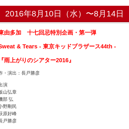
2016年8月10日（水）〜8月14日
東由多加 十七回忌特別企画・第一弾
Sweat & Tears - 東京キッドブラザース44th -
『雨上がりのシアター2016』
作・演出：長戸勝彦
出演
飯山弘章
磯部 弘
小野剛民
萩原好峰
長戸勝彦