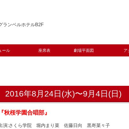
坂グランベルホテルB2F
ュール
座席表
劇場平面図
ア
2016年8月24日(水)〜9月4日(日)
『秋桜学園合唱部』
出演:さくら学院 堀内まり菜 佐藤日向 黒嵜菜々子