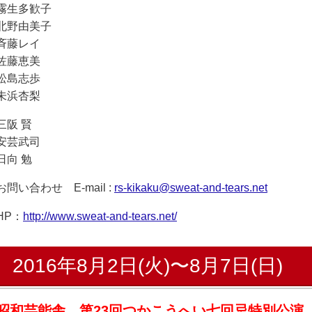
霧生多歓子
北野由美子
斉藤レイ
佐藤恵美
松島志歩
未浜杏梨
三阪 賢
安芸武司
日向 勉
お問い合わせ E-mail :
rs-kikaku@sweat-and-tears.net
HP：
http://www.sweat-and-tears.net/
2016年8月2日(火)〜8月7日(日)
昭和芸能舎 第23回つかこうへい七回忌特別公演