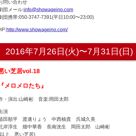
お問い合わせ
劇団メール:
info@showageino.com
劇団携帯:050-3747-7391(平日10:00〜23:00)
HP:
http://www.showageino.com/
2016年7月26日(火)〜7月31日(日)
悪い芝居vol.18
『メロメロたち』
作・演出:山崎彬 音楽:岡田太郎
出演
植田順平 渡邊りょう 中西柚貴 呉城久美
北岸淳生 畑中華香 長南洸生 岡田太郎 山崎彬
(以上、悪い芝居)