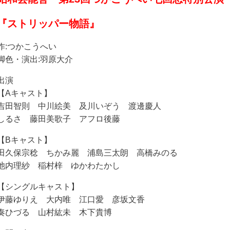
『ストリッパー物語』
作:つかこうへい
脚色・演出:羽原大介
出演
【Aキャスト】
吉田智則 中川絵美 及川いぞう 渡邊慶人
しるさ 藤田美歌子 アフロ後藤
【Bキャスト】
田久保宗稔 ちかみ麗 浦島三太朗 高橋みのる
池内理紗 稲村梓 ゆかわたかし
【シングルキャスト】
伊藤ゆりえ 大内唯 江口愛 彦坂文香
奏ひづる 山村紘未 木下貴博