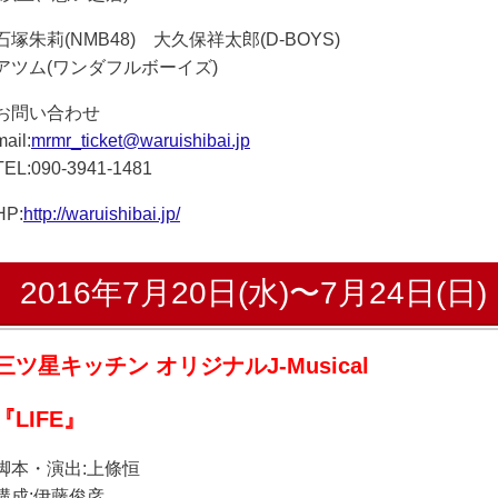
石塚朱莉(NMB48) 大久保祥太郎(D-BOYS)
アツム(ワンダフルボーイズ)
お問い合わせ
mail:
mrmr_ticket@waruishibai.jp
TEL:090-3941-1481
HP:
http://waruishibai.jp/
2016年7月20日(水)〜7月24日(日)
三ツ星キッチン オリジナルJ-Musical
『LIFE』
脚本・演出:上條恒
構成:伊藤俊彦