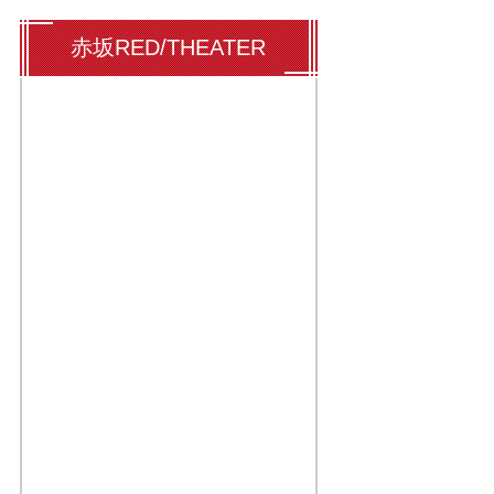
赤坂RED/THEATER