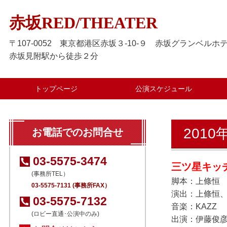
赤坂RED/THEATER
〒107-0052 東京都港区赤坂３-10-９ 赤坂グランベルホテ
赤坂見附駅から徒歩２分
トップページ
公演スケジュール
2010
お電話でのお問合せ
03-5575-3474
三ツ星キッ
(事務所TEL）
脚本：上條恒
03-5575-7131 (事務所FAX）
演出：上條恒
03-5575-7132
音楽：KAZZ
(ロビー直通･公演中のみ)
出演：伊藤俊