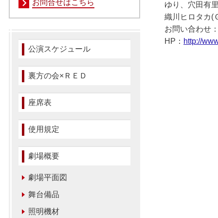
お問合せはこちら
ゆり、穴田有
織川ヒロタカ(
お問い合わせ：ジェ
HP：
http://www
公演スケジュール
裏方の会×ＲＥＤ
座席表
使用規定
劇場概要
劇場平面図
舞台備品
照明機材