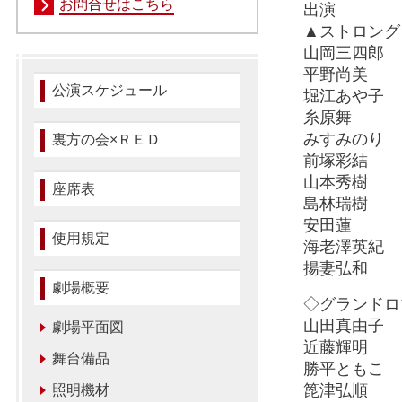
お問合せはこちら
出演
▲ストロング
山岡三四郎
平野尚美
公演スケジュール
堀江あや子
糸原舞
みすみのり
裏方の会×ＲＥＤ
前塚彩結
山本秀樹
座席表
島林瑞樹
安田蓮
使用規定
海老澤英紀
揚妻弘和
劇場概要
◇グランドロ
山田真由子
劇場平面図
近藤輝明
舞台備品
勝平ともこ
箆津弘順
照明機材