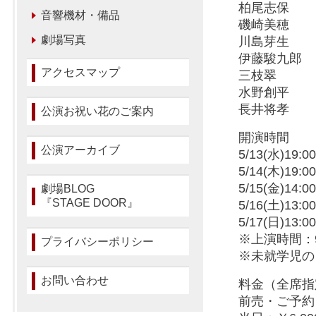
柏尾志保
音響機材・備品
磯崎美穂
劇場写真
川島芽生
伊藤駿九郎
アクセスマップ
三枝翠
水野創平
長井将孝
公演お祝い花のご案内
開演時間
公演アーカイブ
5/13(水)19:0
5/14(木)19:0
5/15(金)14:0
劇場BLOG
『STAGE DOOR』
5/16(土)13:0
5/17(日)13:0
※上演時間：
プライバシーポリシー
※未就学児の
お問い合わせ
料金（全席指
前売・ご予約：