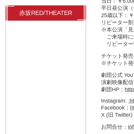
当日：￥6,00
平日昼公演（
赤坂RED/THEATER
25歳以下：
リピーター割（
※本公演「見
ご来場時に
リピーター割
チケット発売
※チケット発
劇団公式 Yo
演劇映像配信
劇団HP：
htt
Instagram:
ht
Facebook：
h
X (旧 Twitter
お問合せ：
in