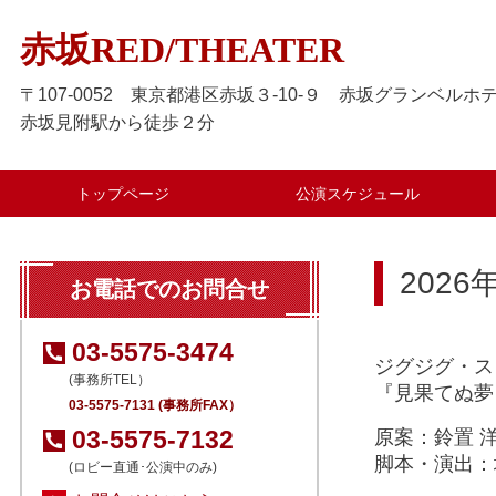
赤坂RED/THEATER
〒107-0052 東京都港区赤坂３-10-９ 赤坂グランベルホテ
赤坂見附駅から徒歩２分
トップページ
公演スケジュール
2026
お電話でのお問合せ
03-5575-3474
ジグジグ・スト
(事務所TEL）
『見果てぬ夢
03-5575-7131 (事務所FAX）
03-5575-7132
原案：鈴置 
脚本・演出：
(ロビー直通･公演中のみ)