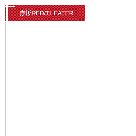
赤坂RED/THEATER