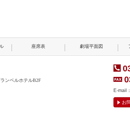
ル
座席表
劇場平面図
0
0
坂グランベルホテルB2F
E-mail
お