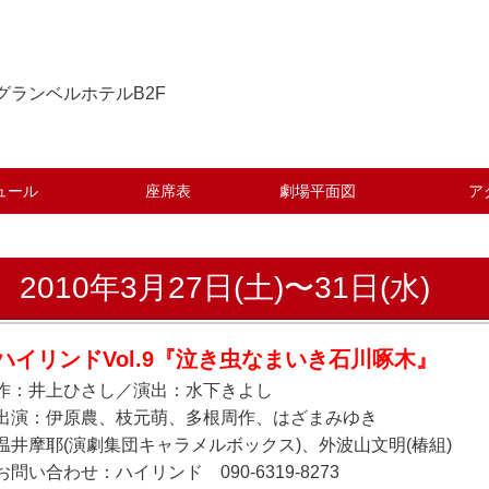
坂グランベルホテルB2F
ュール
座席表
劇場平面図
ア
2010年3月27日(土)〜31日(水)
ハイリンドVol.9『泣き虫なまいき石川啄木』
作：井上ひさし／演出：水下きよし
出演：伊原農、枝元萌、多根周作、はざまみゆき
温井摩耶(演劇集団キャラメルボックス)、外波山文明(椿組)
お問い合わせ：ハイリンド 090-6319-8273