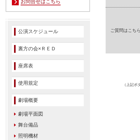
お問合せはこちら
ご質問はこち
公演スケジュール
裏方の会×ＲＥＤ
座席表
使用規定
（上記ボ
劇場概要
劇場平面図
舞台備品
照明機材