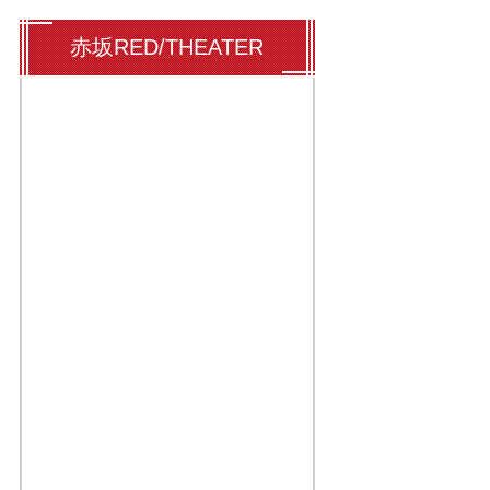
赤坂RED/THEATER